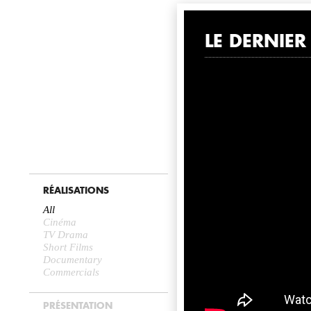
NEWS
LE DERNIE
RÉALISATIONS
All
Cinéma
TV Drama
Short Films
Documentary
Commercials
PRÉSENTATION