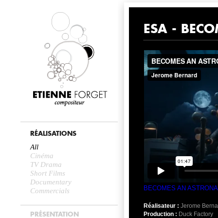
NEWS
ESA - BEC
RÉALISATIONS
All
Cinéma
TV Drama
Short Films
Documentary
BECOMES AN ASTRONAUT
Commercials
Réalisateur :
Jerome Berna
PRÉSENTATION
Production :
Duck Factory