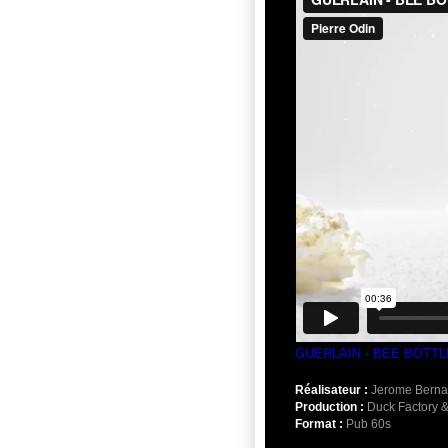
AKA
2023
Cinéma
GUERLAIN - BEE BOTTL
Réalisateur :
Jerome Bernar
Production :
Duck Factory &
Format :
Pub 60s