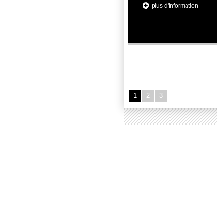
ARMÉE DE L'AIR "L'ENVOL
plus d'information
2020
Commercials
1
2
3