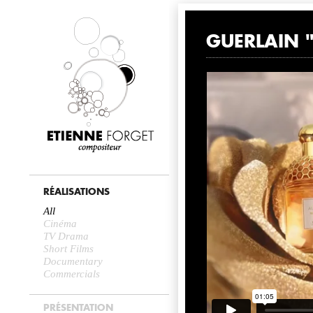
NEWS
GUERLAIN 
RÉALISATIONS
All
Cinéma
TV Drama
Short Films
Documentary
Commercials
PRÉSENTATION